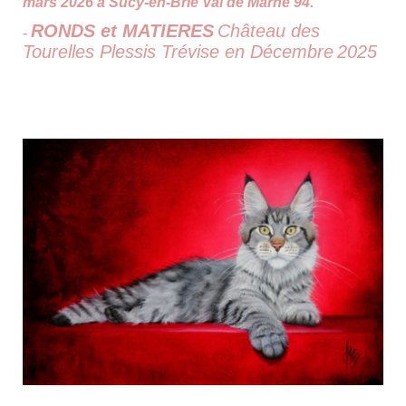
mars 2026 à Sucy-en-Brie Val de Marne 94.
RONDS et MATIERES
Château des
-
Tourelles Plessis Trévise en Décembre
2025