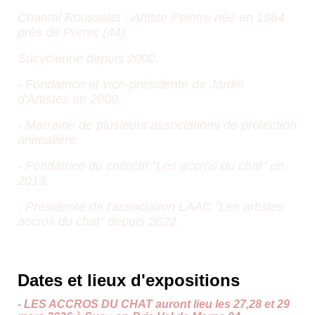
Chantal Rousselet - Artiste Peintre née en 1964
près de Pornic (44).
Sucycienne depuis 2000.
- Fondatrice et vice-présidente de Jardin
d'Artistes en 2008.
- Marraine de plusieurs associations de protection
animalière.
- Fondatrice du collectif "Les accros du chat" en
2013.
- Présidente de l'association LAAC "Les artistes
accros du chat" depuis 2022.
Dates et lieux d'expositions
- LES ACCROS DU CHAT
auront lieu les 27,28 et 29